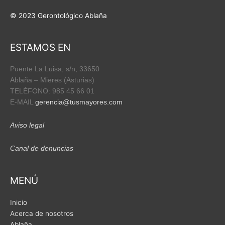
e
t
b
u
© 2023 Gerontológico Ablaña
o
b
o
e
ESTAMOS EN
k
Puente La Luisa, s/n,
33650
Ablaña – Mieres (Asturias)
TELÉFONO: 985 45 66 01
E-MAIL
gerencia@tusmayores.com
Aviso legal
Canal de denuncias
MENÚ
Inicio
Acerca de nosotros
Ablaña