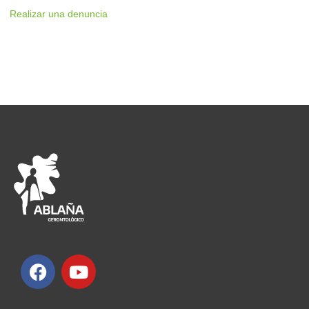
Realizar una denuncia
F
Y
a
o
c
u