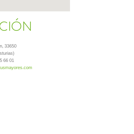
ACIÓN
/n,
33650
sturias)
 66 01
tusmayores.com