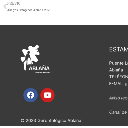
Ant
PREVIO
Juegos Olímpicos Ablaña 2021
ESTA
Puente La
Ablaña – 
TELÉFONO
E-MAIL
g
F
Y
a
o
Aviso leg
c
u
e
t
Canal de
b
u
© 2023 Gerontológico Ablaña
o
b