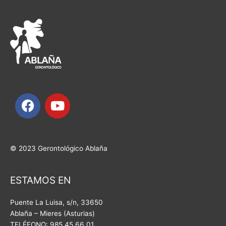
F
Y
a
o
c
u
e
t
b
u
© 2023 Gerontológico Ablaña
o
b
o
e
ESTAMOS EN
k
Puente La Luisa, s/n,
33650
Ablaña – Mieres (Asturias)
TELÉFONO: 985 45 66 01