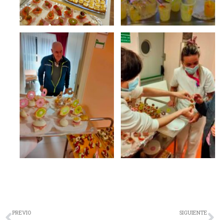
Ant
S
PREVIO
SIGUIENTE