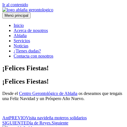
Ir al contenido
Menú principal
Inicio
Acerca de nosotros
Ablaña
Servicios
Noticias
¿Tienes dudas?
Contacta con nosotros
¡Felices Fiestas!
¡Felices Fiestas!
Desde el
Centro Gerontológico de Ablaña
os deseamos que tengais
una Feliz Navidad y un Próspero Año Nuevo.
Ant
PREVIO
Visita navideña moteros solidarios
SIGUIENTE
Día de Reyes.
Siguiente