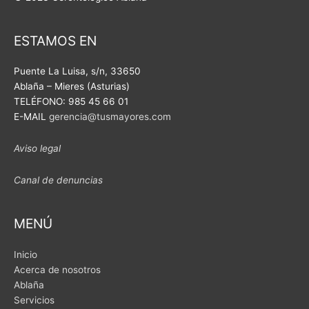
o
b
o
e
ESTAMOS EN
k
Puente La Luisa, s/n,
33650
Ablaña – Mieres (Asturias)
TELÉFONO: 985 45 66 01
E-MAIL
gerencia@tusmayores.com
Aviso legal
Canal de denuncias
MENÚ
Inicio
Acerca de nosotros
Ablaña
Servicios