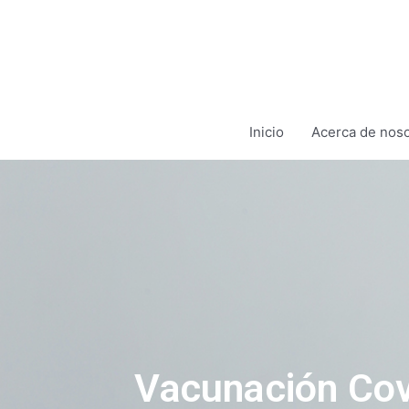
Ir
al
contenido
Inicio
Acerca de noso
Vacunación Cov