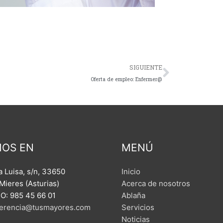
Siguient
SIGUIENTE
Oferta de empleo: Enfermer@
MOS EN
MENÚ
 Luisa, s/n,
33650
Inicio
Mieres (Asturias)
Acerca de nosotros
: 985 45 66 01
Ablaña
erencia@tusmayores.com
Servicios
Noticias