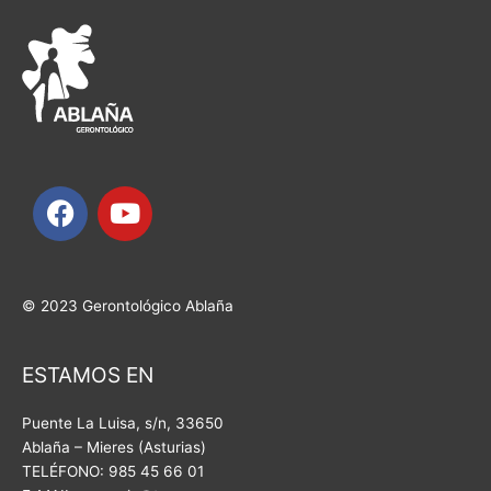
F
Y
a
o
c
u
e
t
b
u
© 2023 Gerontológico Ablaña
o
b
o
e
ESTAMOS EN
k
Puente La Luisa, s/n,
33650
Ablaña – Mieres (Asturias)
TELÉFONO: 985 45 66 01