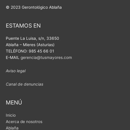
e
t
b
u
© 2023 Gerontológico Ablaña
o
b
o
e
ESTAMOS EN
k
Puente La Luisa, s/n,
33650
Ablaña – Mieres (Asturias)
TELÉFONO: 985 45 66 01
E-MAIL
gerencia@tusmayores.com
Aviso legal
Canal de denuncias
MENÚ
Inicio
Acerca de nosotros
Ablaña