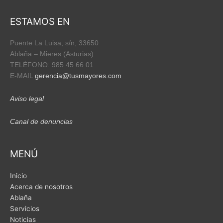
o
b
o
e
ESTAMOS EN
k
Puente La Luisa, s/n,
33650
Ablaña – Mieres (Asturias)
TELÉFONO: 985 45 66 01
E-MAIL
gerencia@tusmayores.com
Aviso legal
Canal de denuncias
MENÚ
Inicio
Acerca de nosotros
Ablaña
Servicios
Noticias