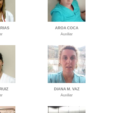
ARIAS
AROA COCA
ar
Auxiliar
RUIZ
DIANA M. VAZ
ar
Auxiliar